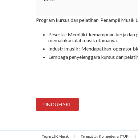
Program kursus dan pelatihan Penampil Musik Le
Peserta : Memiliki kemampuan kerja dan 
memainkan alat musik utamanya.
Industri musik : Mendapatkan operator b
Lembaga penyelenggara kursus dan pelatih
UNDUH SKL
Team LSK Musik
Tempat Uji Kompetensi (TUK)